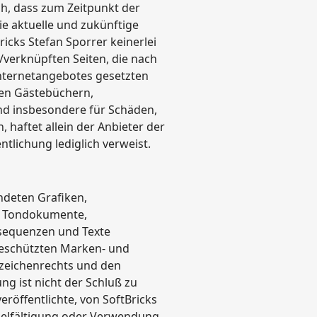
ich, dass zum Zeitpunkt der
ie aktuelle und zukünftige
ricks Stefan Sporrer keinerlei
n /verknüpften Seiten, die nach
 Internetangebotes gesetzten
ten Gästebüchern,
 und insbesondere für Schäden,
haftet allein der Anbieter der
ntlichung lediglich verweist.
endeten Grafiken,
n, Tondokumente,
osequenzen und Texte
 geschützten Marken- und
zeichenrechts und den
g ist nicht der Schluß zu
eröffentlichte, von SoftBricks
ervielfältigung oder Verwendung