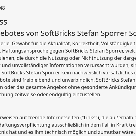
048
ss
ebotes von SoftBricks Stefan Sporrer So
lei Gewähr für die Aktualität, Korrektheit, Vollständigkeit
n. Haftungsansprüche gegen SoftBricks Stefan Sporrer, wel
beziehen, die durch die Nutzung oder Nichtnutzung der dar
r und unvollständiger Informationen verursacht wurden, si
 SoftBricks Stefan Sporrer kein nachweislich vorsätzliches 
bote sind freibleibend und unverbindlich. SoftBricks Stefan
eiten oder das gesamte Angebot ohne gesonderte Ankündigu
chung zeitweise oder endgültig einzustellen.
erweisen auf fremde Internetseiten (”Links”), die außerhal
aftungsverpflichtung ausschließlich in dem Fall in Kraft tr
tnis hat und es ihm technisch möglich und zumutbar wäre, 