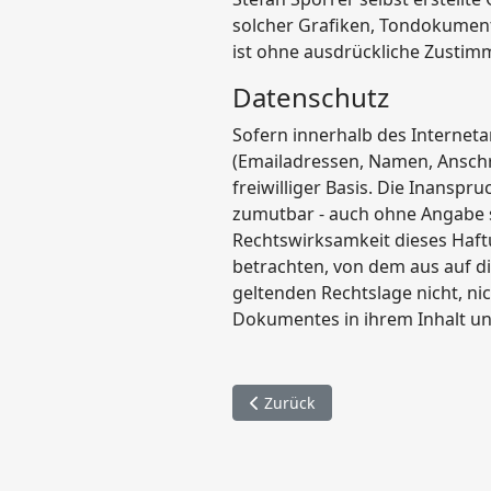
solcher Grafiken, Tondokument
ist ohne ausdrückliche Zustimm
Datenschutz
Sofern innerhalb des Interneta
(Emailadressen, Namen, Anschri
freiwilliger Basis. Die Inansp
zumutbar - auch ohne Angabe s
Rechtswirksamkeit dieses Haft
betrachten, von dem aus auf di
geltenden Rechtslage nicht, nic
Dokumentes in ihrem Inhalt un
Vorheriger Beitrag: Datenschutz
Zurück