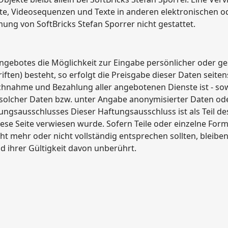
e, Videosequenzen und Texte in anderen elektronischen o
ung von SoftBricks Stefan Sporrer nicht gestattet.
ngebotes die Möglichkeit zur Eingabe persönlicher oder ge
ften) besteht, so erfolgt die Preisgabe dieser Daten seite
ruchnahme und Bezahlung aller angebotenen Dienste ist - so
olcher Daten bzw. unter Angabe anonymisierter Daten ode
ungsausschlusses Dieser Haftungsausschluss ist als Teil d
ese Seite verwiesen wurde. Sofern Teile oder einzelne For
ht mehr oder nicht vollständig entsprechen sollten, bleiben
d ihrer Gültigkeit davon unberührt.
erklärung