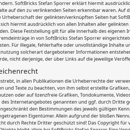
ndern. SoftBricks Stefan Sporrer erklärt hiermit ausdrückl
halte auf den zu verlinkenden Seiten erkennbar waren. Auf d
e Urheberschaft der gelinkten/verknüpften Seiten hat SoftB
 sich hiermit ausdrücklich von allen Inhalten aller gelinkte
en. Diese Feststellung gilt für alle innerhalb des eigenen
remdeinträge in von SoftBricks Stefan Sporrer eingerichte
sten. Für illegale, fehlerhafte oder unvollständige Inhalte
nutzung solcherart dargebotener Informationen entstehen, 
de, nicht derjenige, der über Links auf die jeweilige Veröffe
eichenrecht
bestrebt, in allen Publikationen die Urheberrechte der verw
und Texte zu beachten, von ihm selbst erstellte Grafike
utzen oder auf lizenzfreie Grafiken, Tondokumente, Vide
lb des Internetangebotes genannten und ggf. durch Dritte
ingeschränkt den Bestimmungen des jeweils gültigen Kenn
ingetragenen Eigentümer. Allein aufgrund der bloßen Nennun
ht durch Rechte Dritter geschützt sind! Das Copyright für v
 Objekte bleibt allein bei SoftBricks Stefan Sporrer. Eine V